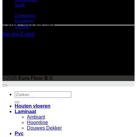
Tapijt
Zonwering
Gordijnen
© 2023 Floors and more
Contact
Bel ons
E-mail
©
2026 UX Themes
Terms
Privacy
Cookies
©2026
Euro Floor B.V.
Zoeken
naar:
Houten vloeren
Laminaat
Ambiant
Hoomline
Douwes Dekker
Pvc