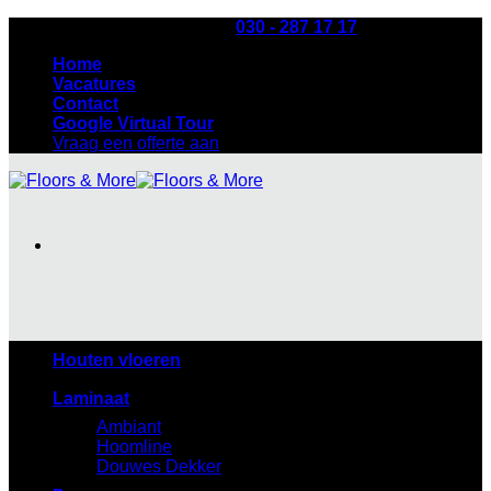
Ga
Heb je een vraag? Bel:
030 - 287 17 17
naar
Home
inhoud
Vacatures
Contact
Google Virtual Tour
Vraag een offerte aan
Houten vloeren
Laminaat
Ambiant
Hoomline
Douwes Dekker