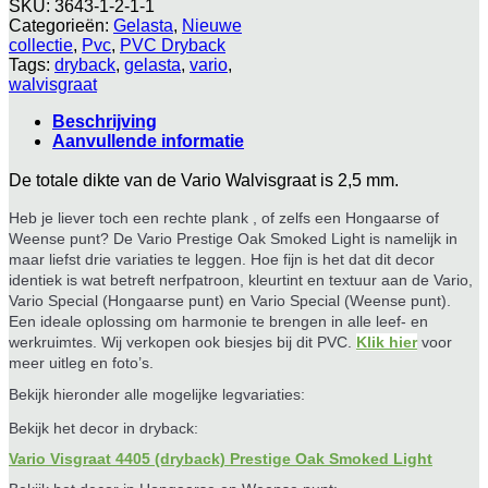
SKU:
3643-1-2-1-1
Categorieën:
Gelasta
,
Nieuwe
collectie
,
Pvc
,
PVC Dryback
Tags:
dryback
,
gelasta
,
vario
,
walvisgraat
Beschrijving
Aanvullende informatie
De totale dikte van de Vario Walvisgraat is 2,5 mm.
Heb je liever toch een rechte plank , of zelfs een Hongaarse of
Weense punt? De Vario Prestige Oak Smoked Light is namelijk in
maar liefst drie variaties te leggen. Hoe fijn is het dat dit decor
identiek is wat betreft nerfpatroon, kleurtint en textuur aan de Vario,
Vario Special (Hongaarse punt) en Vario Special (Weense punt).
Een ideale oplossing om harmonie te brengen in alle leef- en
werkruimtes.
Wij verkopen ook biesjes bij dit PVC.
Klik hier
voor
meer uitleg en foto’s.
Bekijk hieronder alle mogelijke legvariaties:
Bekijk het decor in dryback:
Vario Visgraat 4405 (dryback) Prestige Oak Smoked Light