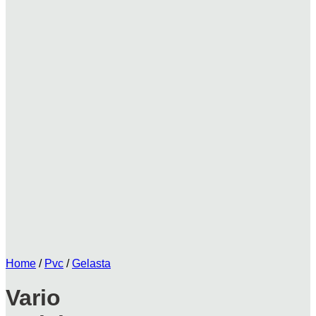
Home
/
Pvc
/
Gelasta
Vario