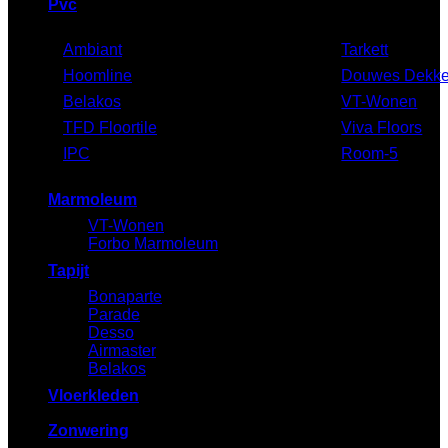
Pvc
Ambiant
Tarkett
Hoomline
Douwes Dekke
Belakos
VT-Wonen
TFD Floortile
Viva Floors
IPC
Room-5
Marmoleum
VT-Wonen
Forbo Marmoleum
Tapijt
Bonaparte
Parade
Desso
Airmaster
Belakos
Vloerkleden
Zonwering