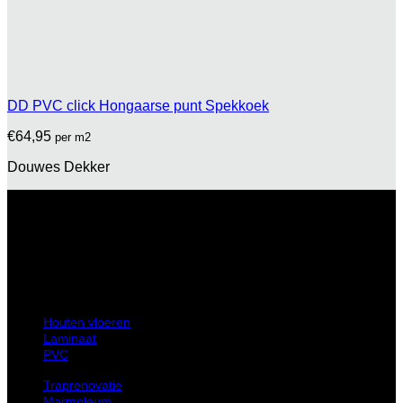
DD PVC click Hongaarse punt Spekkoek
€
64,95
per m2
Douwes Dekker
Hollantlaan 25 3526 AL Utrecht
Houten vloeren
Laminaat
PVC
Traprenovatie
Marmoleum