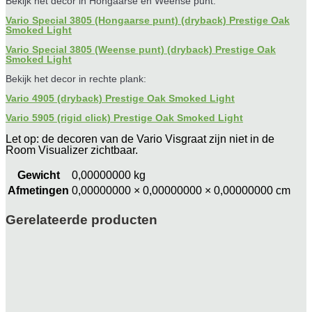
Bekijk het decor in Hongaarse en Weense punt:
Vario Special 3805 (Hongaarse punt) (dryback) Prestige Oak
Smoked Light
Vario Special 3805 (Weense punt) (dryback) Prestige Oak
Smoked Light
Bekijk het decor in rechte plank:
Vario 4905 (dryback) Prestige Oak Smoked Light
Vario 5905 (rigid click) Prestige Oak Smoked Light
Let op: de decoren van de Vario Visgraat zijn niet in de
Room Visualizer zichtbaar.
Gewicht
0,00000000 kg
Afmetingen
0,00000000 × 0,00000000 × 0,00000000 cm
Gerelateerde producten