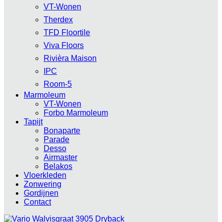
VT-Wonen
Therdex
TFD Floortile
Viva Floors
Rivièra Maison
IPC
Room-5
Marmoleum
VT-Wonen
Forbo Marmoleum
Tapijt
Bonaparte
Parade
Desso
Airmaster
Belakos
Vloerkleden
Zonwering
Gordijnen
Contact