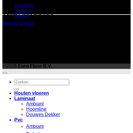
Zonwering
Gordijnen
© 2023 Floors and more
Contact
Bel ons
E-mail
©
2026 UX Themes
Terms
Privacy
Cookies
©2026
Euro Floor B.V.
Zoeken
naar:
Houten vloeren
Laminaat
Ambiant
Hoomline
Douwes Dekker
Pvc
Ambiant