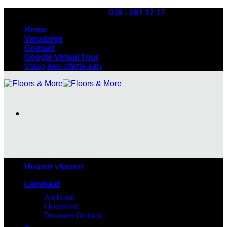
Ga
Heb je een vraag? Bel:
030 - 287 17 17
naar
Home
inhoud
Vacatures
Contact
Google Virtual Tour
Vraag een offerte aan
Houten vloeren
Laminaat
Ambiant
Hoomline
Douwes Dekker