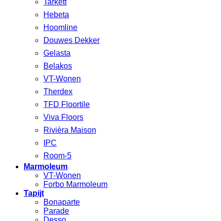
Tarkett
Hebeta
Hoomline
Douwes Dekker
Gelasta
Belakos
VT-Wonen
Therdex
TFD Floortile
Viva Floors
Rivièra Maison
IPC
Room-5
Marmoleum
VT-Wonen
Forbo Marmoleum
Tapijt
Bonaparte
Parade
Desso