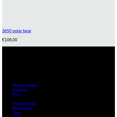
3650 polar bear
€
109,00
Hollantlaan 25 3526 AL Utrecht
Houten vloeren
Laminaat
PVC
Traprenovatie
Marmoleum
Tapijt