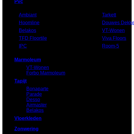
Pvc
Ambiant
Tarkett
Hoomline
Douwes Dekke
Belakos
VT-Wonen
TFD Floortile
Viva Floors
IPC
Room-5
Marmoleum
VT-Wonen
Forbo Marmoleum
Tapijt
Bonaparte
Parade
Desso
Airmaster
Belakos
Vloerkleden
Zonwering