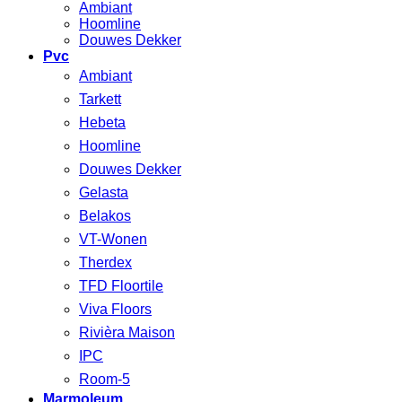
Ambiant
Hoomline
Douwes Dekker
Pvc
Ambiant
Tarkett
Hebeta
Hoomline
Douwes Dekker
Gelasta
Belakos
VT-Wonen
Therdex
TFD Floortile
Viva Floors
Rivièra Maison
IPC
Room-5
Marmoleum