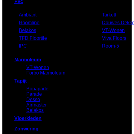
Pvc
Ambiant
Tarkett
Hoomline
Douwes Dekke
Belakos
VT-Wonen
TFD Floortile
Viva Floors
IPC
Room-5
Marmoleum
VT-Wonen
Forbo Marmoleum
Tapijt
Bonaparte
Parade
Desso
Airmaster
Belakos
Vloerkleden
Zonwering