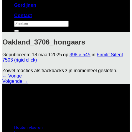
Gordijnen
Contact
Zoeken
naar:
Oakland_3706_hongaars
Gepubliceerd
18 maart 2025
op
398 × 545
in
Firmfit Silent
7503 (rigid click)
Zowel reacties als trackbacks zijn momenteel gesloten.
←
Vorige
Volgende
→
Hollantlaan 25 3526 AL Utrecht
Houten vloeren