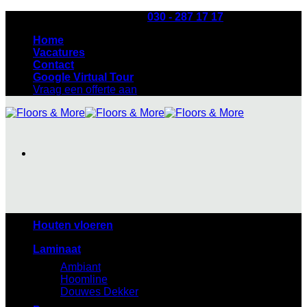
Ga
Heb je een vraag? Bel:
030 - 287 17 17
naar
Home
inhoud
Vacatures
Contact
Google Virtual Tour
Vraag een offerte aan
Houten vloeren
Laminaat
Ambiant
Hoomline
Douwes Dekker