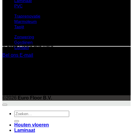
Laminaat
PVC
Traprenovatie
Marmoleum
Tapijt
Zonwering
Gordijnen
© 2023 Floors and more
Contact
Bel ons
E-mail
©
2026 UX Themes
Terms
Privacy
Cookies
©2026
Euro Floor B.V.
Zoeken
naar:
Houten vloeren
Laminaat