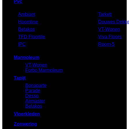
Pvc
Ambiant
Tarkett
Hoomline
Douwes Dekke
Belakos
VT-Wonen
TFD Floortile
Viva Floors
IPC
Room-5
Marmoleum
VT-Wonen
Forbo Marmoleum
Tapijt
Bonaparte
Parade
Desso
Airmaster
Belakos
Vloerkleden
Zonwering