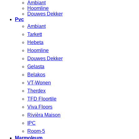
Ambiant
Hoomline
Douwes Dekker
Pvc
Ambiant
Tarkett
Hebeta
Hoomline
Douwes Dekker
Gelasta
Belakos
VT-Wonen
Therdex
TFD Floortile
Viva Floors
Rivièra Maison
IPC
Room-5
Marmoleum