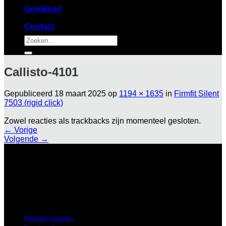
Gordijnen
Contact
Zoeken
naar:
Callisto-4101
Gepubliceerd
18 maart 2025
op
1194 × 1635
in
Firmfit Silent
7503 (rigid click)
Zowel reacties als trackbacks zijn momenteel gesloten.
←
Vorige
Volgende
→
Hollantlaan 25 3526 AL Utrecht
Houten vloeren