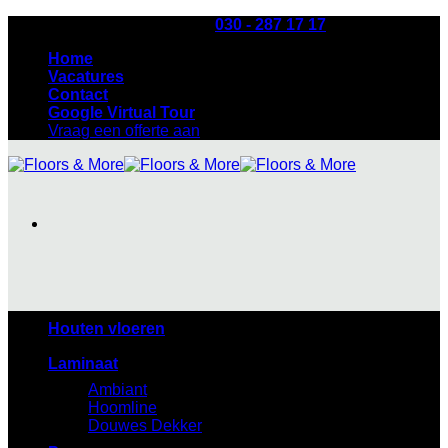
Ga
Heb je een vraag? Bel:
030 - 287 17 17
naar
Home
inhoud
Vacatures
Contact
Google Virtual Tour
Vraag een offerte aan
Houten vloeren
Laminaat
Ambiant
Hoomline
Douwes Dekker