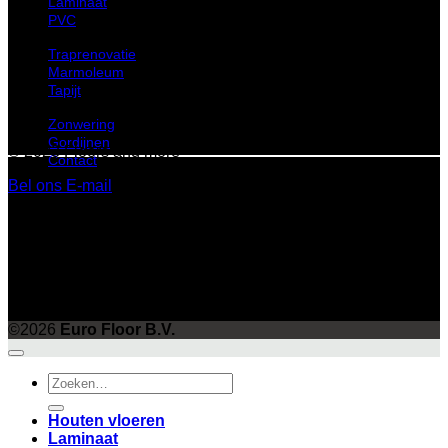
Laminaat
PVC
Traprenovatie
Marmoleum
Tapijt
Zonwering
Gordijnen
© 2023 Floors and more
Contact
Bel ons
E-mail
©
2026 UX Themes
Terms
Privacy
Cookies
©2026
Euro Floor B.V.
Zoeken
naar:
Houten vloeren
Laminaat